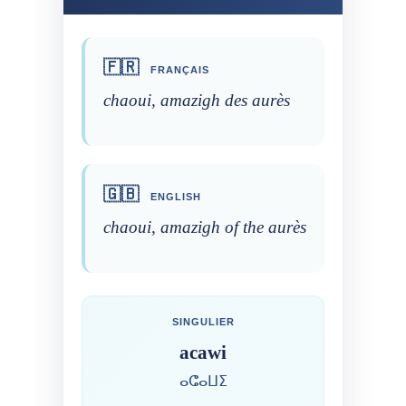
🇫🇷
FRANÇAIS
chaoui, amazigh des aurès
🇬🇧
ENGLISH
chaoui, amazigh of the aurès
SINGULIER
acawi
ⴰⵛⴰⵡⵉ