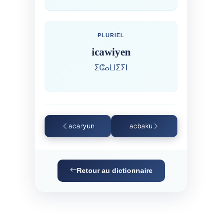
PLURIEL
icawiyen
ⵉⵛⴰⵡⵉⵢⵏ
acaryun
acbaku
Retour au dictionnaire