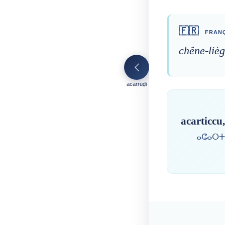
🇫🇷
FRANÇ
chêne-lièg
acarruḍi
acarticcu
ⴰⵛⴰⵔⵜ