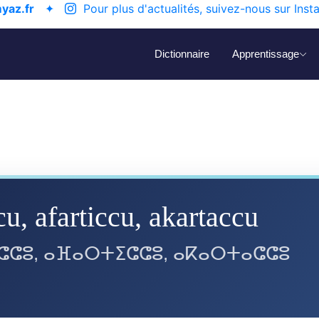
yaz.fr
✦
Pour plus d'actualités, suivez-nous sur Inst
Dictionnaire
Apprentissage
cu, afarticcu, akartaccu
ⵛⵛⵓ, ⴰⴼⴰⵔⵜⵉⵛⵛⵓ, ⴰⴽⴰⵔⵜⴰⵛⵛⵓ