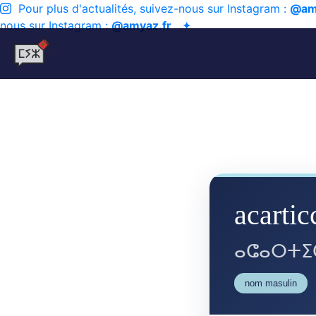
Pour plus d'actualités, suivez-nous sur Instagram :
@am
nous sur Instagram :
@amyaz.fr
✦
acartic
ⴰⵛⴰⵔⵜⵉ
nom masulin