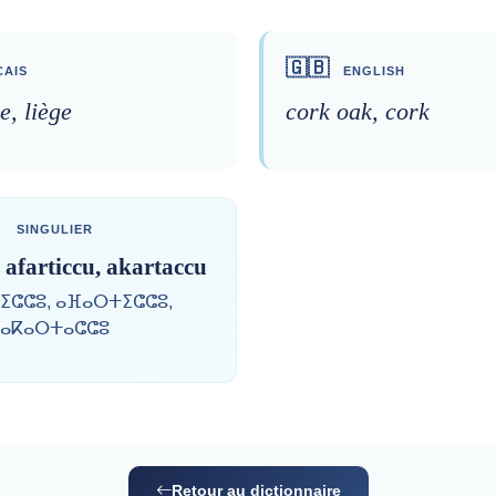
🇬🇧
AIS
ENGLISH
e, liège
cork oak, cork
SINGULIER
, afarticcu, akartaccu
ⵉⵛⵛⵓ, ⴰⴼⴰⵔⵜⵉⵛⵛⵓ,
ⴰⴽⴰⵔⵜⴰⵛⵛⵓ
Retour au dictionnaire