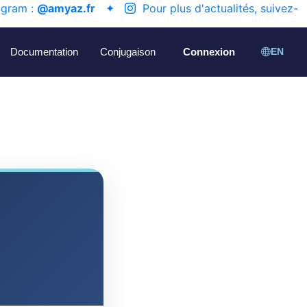
agram :
@amyaz.fr
✦
Pour plus d'actualités, suivez-
Documentation
Conjugaison
Connexion
EN