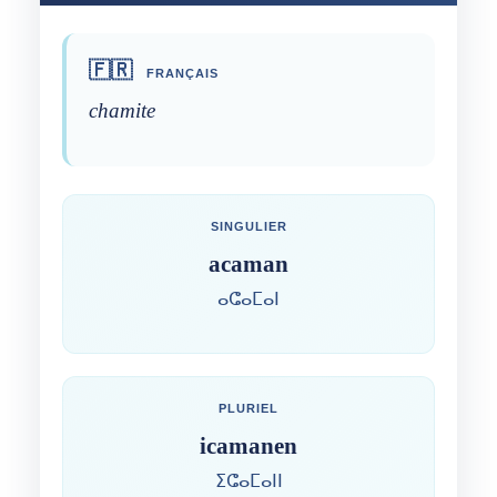
🇫🇷
FRANÇAIS
chamite
SINGULIER
acaman
ⴰⵛⴰⵎⴰⵏ
PLURIEL
icamanen
ⵉⵛⴰⵎⴰⵏⵏ