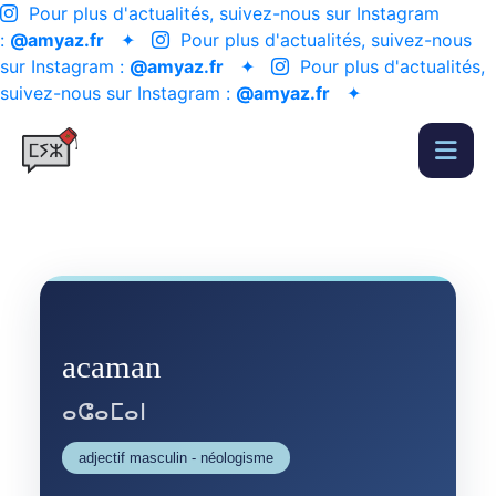
Pour plus d'actualités, suivez-nous sur Instagram
:
@amyaz.fr
✦
Pour plus d'actualités, suivez-nous
sur Instagram :
@amyaz.fr
✦
Pour plus d'actualités,
suivez-nous sur Instagram :
@amyaz.fr
✦
acaman
ⴰⵛⴰⵎⴰⵏ
adjectif masculin - néologisme