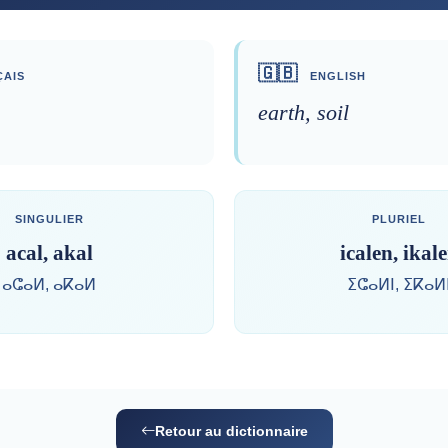
🇬🇧
AIS
ENGLISH
earth, soil
SINGULIER
PLURIEL
acal, akal
icalen, ikal
ⴰⵛⴰⵍ, ⴰⴽⴰⵍ
ⵉⵛⴰⵍⵏ, ⵉⴽⴰⵍ
Retour au dictionnaire