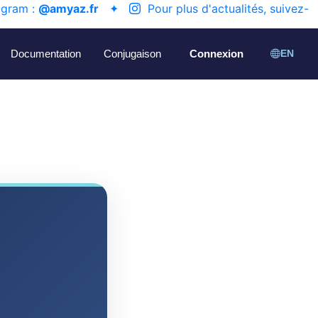
agram :
@amyaz.fr
✦
Pour plus d'actualités, suivez-
Documentation
Conjugaison
Connexion
EN