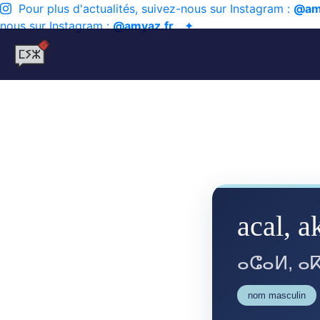
Pour plus d'actualités, suivez-nous sur Instagram :
@am
nous sur Instagram :
@amyaz.fr
✦
acal, a
ⴰⵛⴰⵍ, ⴰ
nom masculin