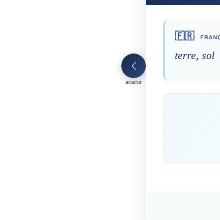
🇫🇷
FRANÇ
terre, sol
acacur