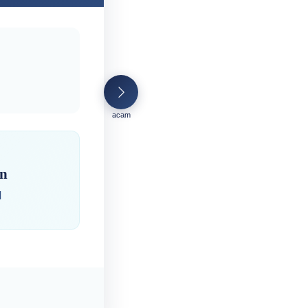
acam
en
ⵏ