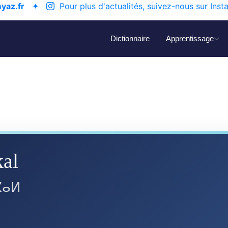
yaz.fr
✦
Pour plus d'actualités, suivez-nous sur Inst
Dictionnaire
Apprentissage
kal
ⴽⴰⵍ