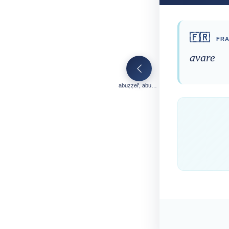
🇫🇷
FRA
avare
abuẓẓeř, abuẓẓel