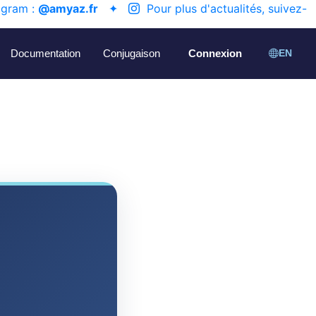
agram :
@amyaz.fr
✦
Pour plus d'actualités, suivez-
Documentation
Conjugaison
Connexion
EN