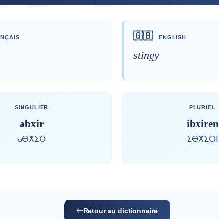
🇬🇧
NÇAIS
ENGLISH
stingy
SINGULIER
PLURIEL
abxir
ibxiren
ⴰⴱⵅⵉⵔ
ⵉⴱⵅⵉⵔⵏ
Retour au dictionnaire