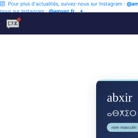
Pour plus d'actualités, suivez-nous sur Instagram :
@am
nous sur Instagram :
@amyaz.fr
✦
abxir
ⴰⴱⵅⵉⵔ
nom masculin