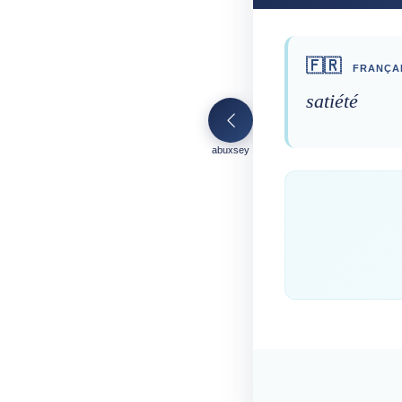
🇫🇷
FRANÇA
satiété
abuxsey