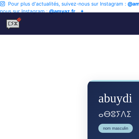
Pour plus d'actualités, suivez-nous sur Instagram :
@am
nous sur Instagram :
@amyaz.fr
✦
abuydi
ⴰⴱⵓⵢⴷⵉ
nom masculin