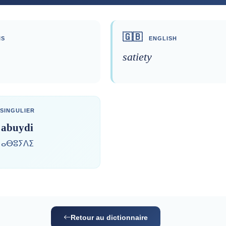
🇬🇧
IS
ENGLISH
satiety
SINGULIER
abuydi
ⴰⴱⵓⵢⴷⵉ
Retour au dictionnaire