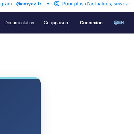
agram :
@amyaz.fr
✦
Pour plus d'actualités, suivez-
Documentation
Conjugaison
Connexion
EN