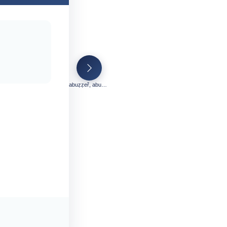
abuẓẓeř, abuẓẓel