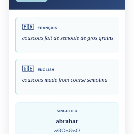
🇫🇷
FRANÇAIS
couscous fait de semoule de gros grains
🇬🇧
ENGLISH
couscous made from coarse semolina
SINGULIER
abrabar
ⴰⴱⵔⴰⴱⴰⵔ