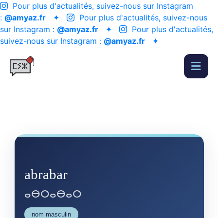
Pour plus d'actualités, suivez-nous sur Instagram
:
@amyaz.fr
✦
Pour plus d'actualités, suivez-nous
sur Instagram :
@amyaz.fr
✦
Pour plus d'actualités,
suivez-nous sur Instagram :
@amyaz.fr
✦
abrabar
ⴰⴱⵔⴰⴱⴰⵔ
nom masculin