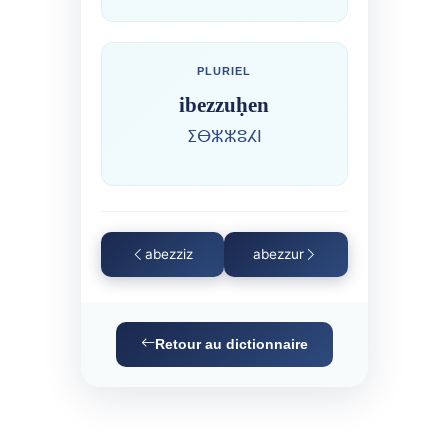
PLURIEL
ibezzuḥen
ⵉⴱⵣⵣⵓⵃⵏ
abezziz
abezzur
Retour au dictionnaire