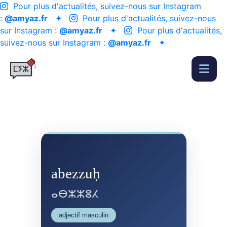
Pour plus d'actualités, suivez-nous sur Instagram
:
@amyaz.fr
✦
Pour plus d'actualités, suivez-nous
sur Instagram :
@amyaz.fr
✦
Pour plus d'actualités,
suivez-nous sur Instagram :
@amyaz.fr
✦
abezzuḥ
ⴰⴱⵣⵣⵓⵃ
adjectif masculin