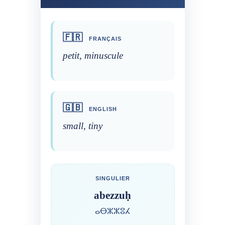
🇫🇷
FRANÇAIS
petit, minuscule
🇬🇧
ENGLISH
small, tiny
SINGULIER
abezzuḥ
ⴰⴱⵣⵣⵓⵃ