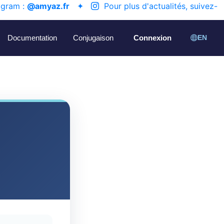
agram :
@amyaz.fr
✦
Pour plus d'actualités, suivez-
Documentation
Conjugaison
Connexion
EN