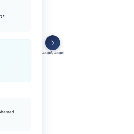
ot
abeṭṭeř, abeṭṭel
 Mohamed