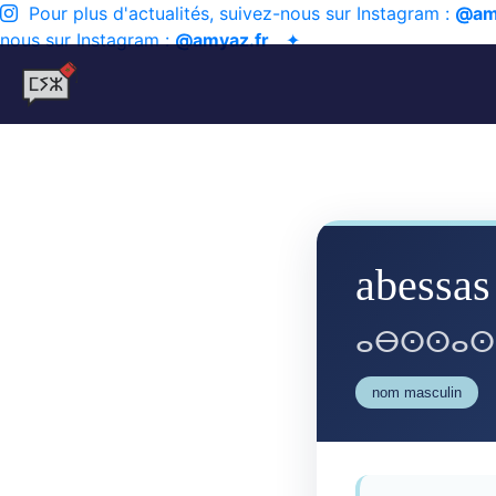
Pour plus d'actualités, suivez-nous sur Instagram :
@am
nous sur Instagram :
@amyaz.fr
✦
abessas
ⴰⴱⵙⵙⴰⵙ
nom masculin