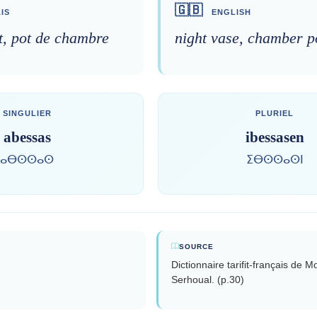
🇬🇧
IS
ENGLISH
t, pot de chambre
night vase, chamber p
SINGULIER
PLURIEL
abessas
ibessasen
ⴰⴱⵙⵙⴰⵙ
ⵉⴱⵙⵙⴰⵙⵏ
SOURCE
Dictionnaire tarifit-français de
Serhoual. (p.30)