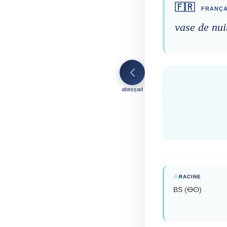
🇫🇷
FRANÇA
vase de nui
abeṣṣad
RACINE
BS (ⴱⵙ)