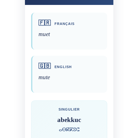
🇫🇷
FRANÇAIS
muet
🇬🇧
ENGLISH
mute
SINGULIER
abekkuc
ⴰⴱⴽⴽⵓⵛ