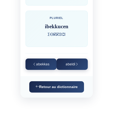
PLURIEL
ibekkucen
ⵉⴱⴽⴽⵓⵛⵏ
abekkas
abeldi
Retour au dictionnaire