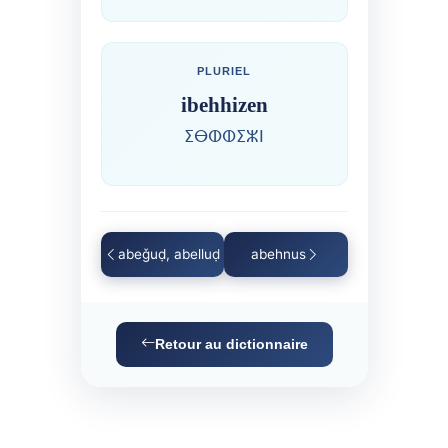
PLURIEL
ibehhizen
ⵉⴱⵀⵀⵉⵣⵏ
abeǧuḍ, abelluḍ
abehnus
Retour au dictionnaire