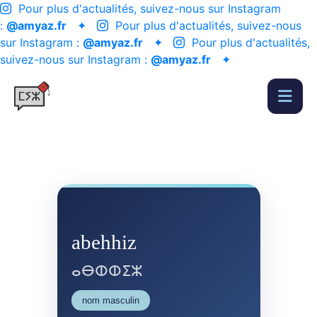
Pour plus d'actualités, suivez-nous sur Instagram
:
@amyaz.fr
✦
Pour plus d'actualités, suivez-nous
sur Instagram :
@amyaz.fr
✦
Pour plus d'actualités,
suivez-nous sur Instagram :
@amyaz.fr
✦
abehhiz
ⴰⴱⵀⵀⵉⵣ
nom masculin