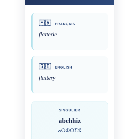
🇫🇷
FRANÇAIS
flatterie
🇬🇧
ENGLISH
flattery
SINGULIER
abehhiz
ⴰⴱⵀⵀⵉⵣ