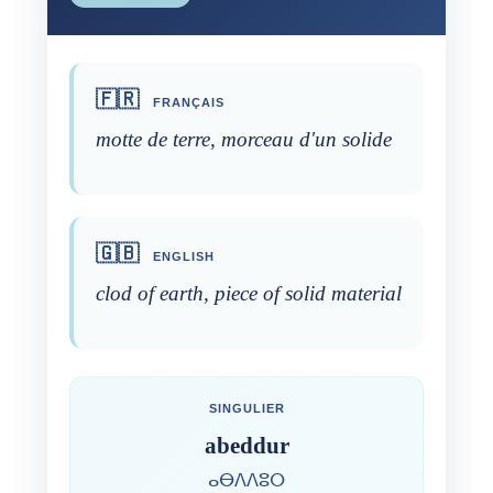
🇫🇷
FRANÇAIS
motte de terre, morceau d'un solide
🇬🇧
ENGLISH
clod of earth, piece of solid material
SINGULIER
abeddur
ⴰⴱⴷⴷⵓⵔ