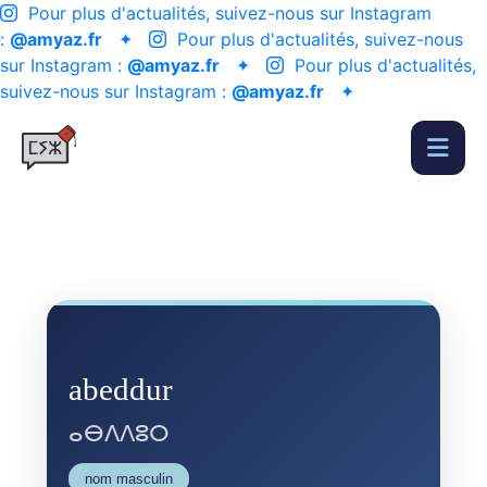
Pour plus d'actualités, suivez-nous sur Instagram
:
@amyaz.fr
✦
Pour plus d'actualités, suivez-nous
sur Instagram :
@amyaz.fr
✦
Pour plus d'actualités,
suivez-nous sur Instagram :
@amyaz.fr
✦
abeddur
ⴰⴱⴷⴷⵓⵔ
nom masculin