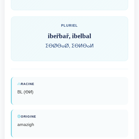
PLURIEL
ibeřbař, ibelbal
ⵉⴱⵁⴱⴰⵁ, ⵉⴱⵍⴱⴰⵍ
RACINE
BL (ⴱⵍ)
ORIGINE
amazigh