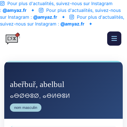
Pour plus d'actualités, suivez-nous sur Instagram
:
@amyaz.fr
✦
Pour plus d'actualités, suivez-nous
sur Instagram :
@amyaz.fr
✦
Pour plus d'actualités,
suivez-nous sur Instagram :
@amyaz.fr
✦
abeřbuř, abelbul
ⴰⴱⵁⴱⵓⵁ, ⴰⴱⵍⴱⵓⵍ
nom masculin