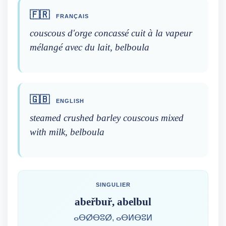
🇫🇷
FRANÇAIS
couscous d'orge concassé cuit à la vapeur
mélangé avec du lait, belboula
🇬🇧
ENGLISH
steamed crushed barley couscous mixed
with milk, belboula
SINGULIER
abeřbuř, abelbul
ⴰⴱⵁⴱⵓⵁ, ⴰⴱⵍⴱⵓⵍ