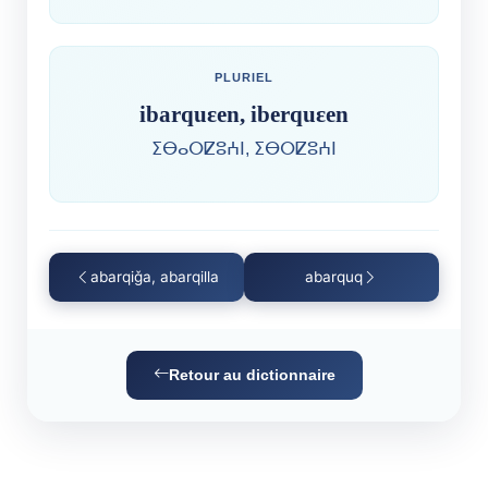
PLURIEL
ibarquɛen, iberquɛen
ⵉⴱⴰⵔⵇⵓⵄⵏ, ⵉⴱⵔⵇⵓⵄⵏ
abarqiǧa, abarqilla
abarquq
Retour au dictionnaire