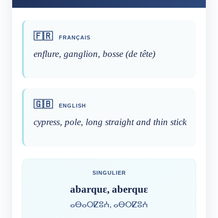
🇫🇷
FRANÇAIS
enflure, ganglion, bosse (de tête)
🇬🇧
ENGLISH
cypress, pole, long straight and thin stick
SINGULIER
abarquɛ, aberquɛ
ⴰⴱⴰⵔⵇⵓⵄ, ⴰⴱⵔⵇⵓⵄ