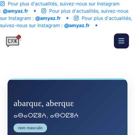
Pour plus d'actualités, suivez-nous sur Instagram
:
@amyaz.fr
✦
Pour plus d'actualités, suivez-nous
sur Instagram :
@amyaz.fr
✦
Pour plus d'actualités,
suivez-nous sur Instagram :
@amyaz.fr
✦
abarquɛ, aberquɛ
ⴰⴱⴰⵔⵇⵓⵄ, ⴰⴱⵔⵇⵓⵄ
nom masculin