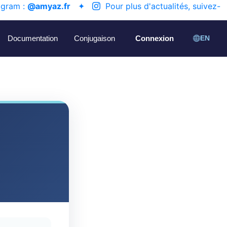
agram :
@amyaz.fr
✦
Pour plus d'actualités, suivez-
Documentation
Conjugaison
Connexion
EN