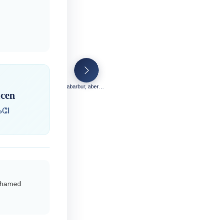
abarbur, aberbur
acen
ⴰⵛⵏ
Mohamed