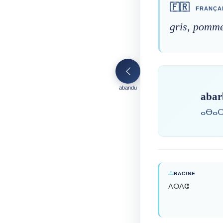
🇫🇷
FRANÇA
gris, pomme
abandu
abar
ⴰⴱⴰⵔ
RACINE
ⴷⵔⴷⵛ