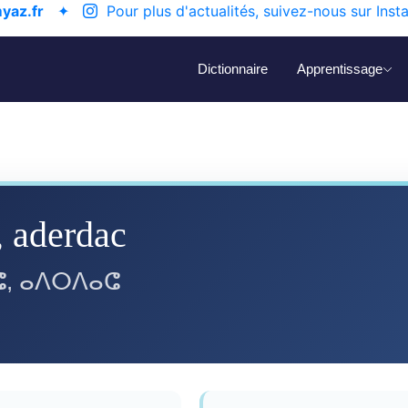
yaz.fr
✦
Pour plus d'actualités, suivez-nous sur Inst
Dictionnaire
Apprentissage
, aderdac
, ⴰⴷⵔⴷⴰⵛ