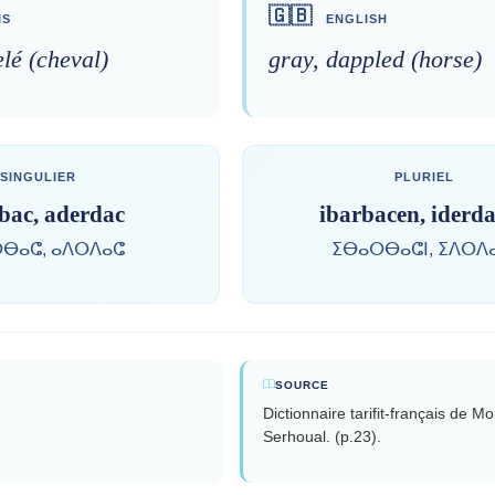
🇬🇧
IS
ENGLISH
lé (cheval)
gray, dappled (horse)
SINGULIER
PLURIEL
bac, aderdac
ibarbacen, iderd
ⴱⴰⵛ, ⴰⴷⵔⴷⴰⵛ
ⵉⴱⴰⵔⴱⴰⵛⵏ, ⵉⴷⵔⴷ
SOURCE
Dictionnaire tarifit-français de 
Serhoual. (p.23).