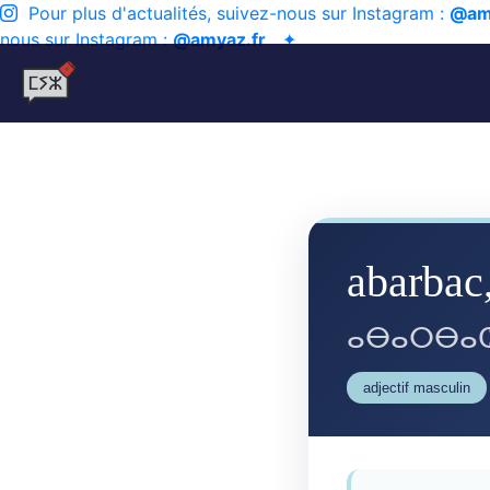
Pour plus d'actualités, suivez-nous sur Instagram :
@am
nous sur Instagram :
@amyaz.fr
✦
abarbac
ⴰⴱⴰⵔⴱⴰⵛ
adjectif masculin