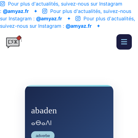
Pour plus d'actualités, suivez-nous sur Instagram
:
@amyaz.fr
✦
Pour plus d'actualités, suivez-nous
sur Instagram :
@amyaz.fr
✦
Pour plus d'actualités,
suivez-nous sur Instagram :
@amyaz.fr
✦
abaden
ⴰⴱⴰⴷⵏ
adverbe