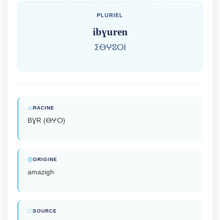
PLURIEL
ibɣuren
ⵉⴱⵖⵓⵔⵏ
RACINE
BƔR (ⴱⵖⵔ)
ORIGINE
amazigh
SOURCE