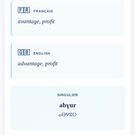
🇫🇷
FRANÇAIS
avantage, profit
🇬🇧
ENGLISH
advantage, profit
SINGULIER
abɣur
ⴰⴱⵖⵓⵔ