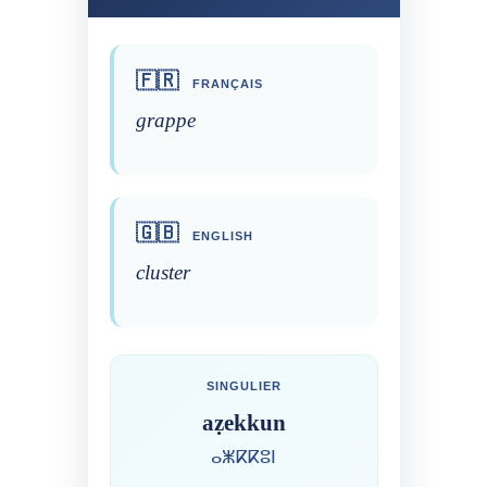
🇫🇷
FRANÇAIS
grappe
🇬🇧
ENGLISH
cluster
SINGULIER
aẓekkun
ⴰⵥⴽⴽⵓⵏ