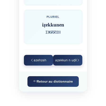
PLURIEL
iẓekkunen
ⵉⵥⴽⴽⵓⵏⵏ
azehzeh
aẓekkun n uḍil
Retour au dictionnaire