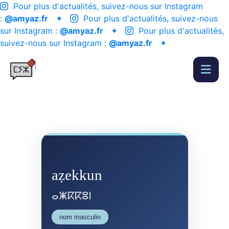
Pour plus d'actualités, suivez-nous sur Instagram
:
@amyaz.fr
✦
Pour plus d'actualités, suivez-nous
sur Instagram :
@amyaz.fr
✦
Pour plus d'actualités,
suivez-nous sur Instagram :
@amyaz.fr
✦
aẓekkun
ⴰⵥⴽⴽⵓⵏ
nom masculin