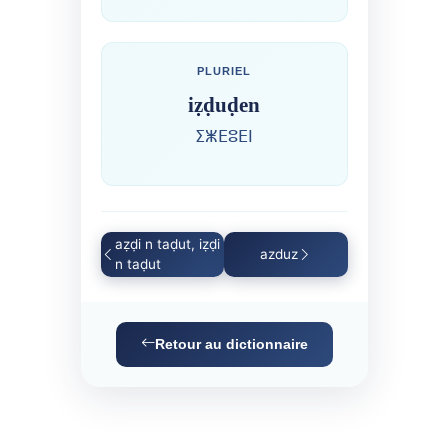
PLURIEL
iẓḍuḍen
ⵉⵥⴹⵓⴹⵏ
aẓḍi n taḍut, iẓḍi
azduz
n taḍut
Retour au dictionnaire