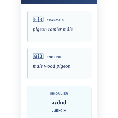
🇫🇷
FRANÇAIS
pigeon ramier mâle
🇬🇧
ENGLISH
male wood pigeon
SINGULIER
aẓḍuḍ
ⴰⵥⴹⵓⴹ