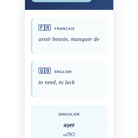
🇫🇷
FRANÇAIS
avoir besoin, manquer de
🇬🇧
ENGLISH
to need, to lack
SINGULIER
aṣer
ⴰⵚⵔ