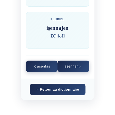
PLURIEL
iṣennajen
ⵉⵚⵏⵏⴰⵊⵏ
asenfas
asennan
Retour au dictionnaire