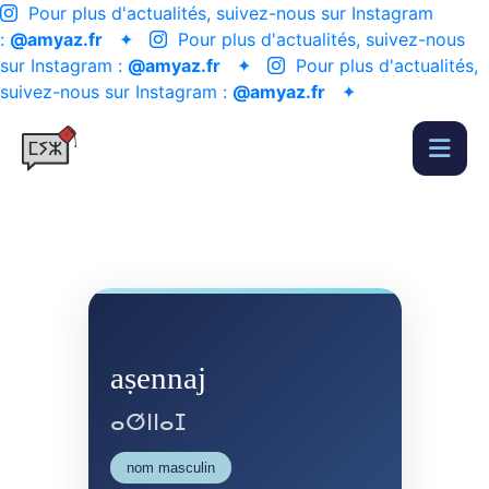
Pour plus d'actualités, suivez-nous sur Instagram
:
@amyaz.fr
✦
Pour plus d'actualités, suivez-nous
sur Instagram :
@amyaz.fr
✦
Pour plus d'actualités,
suivez-nous sur Instagram :
@amyaz.fr
✦
aṣennaj
ⴰⵚⵏⵏⴰⵊ
nom masculin