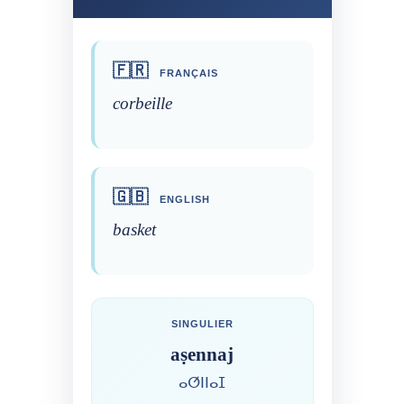
🇫🇷
FRANÇAIS
corbeille
🇬🇧
ENGLISH
basket
SINGULIER
aṣennaj
ⴰⵚⵏⵏⴰⵊ