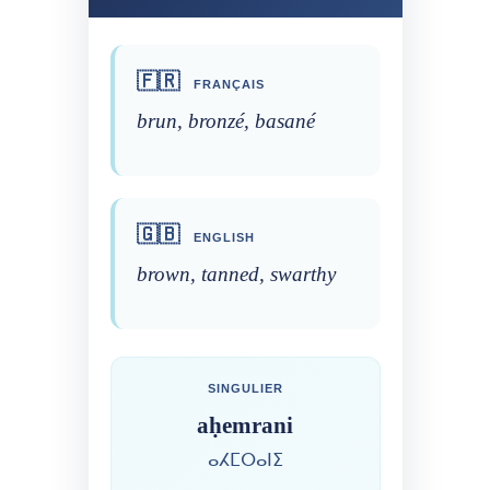
🇫🇷
FRANÇAIS
brun, bronzé, basané
🇬🇧
ENGLISH
brown, tanned, swarthy
SINGULIER
aḥemrani
ⴰⵃⵎⵔⴰⵏⵉ