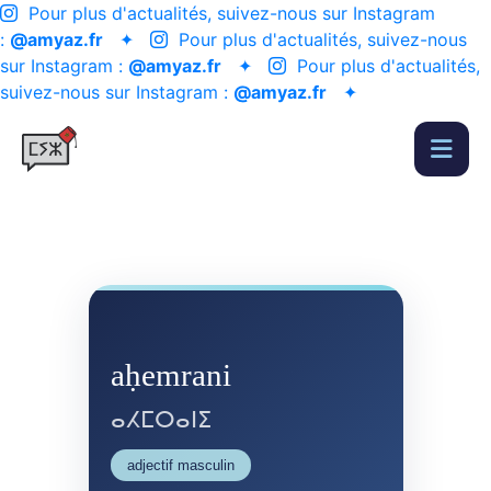
Pour plus d'actualités, suivez-nous sur Instagram
:
@amyaz.fr
✦
Pour plus d'actualités, suivez-nous
sur Instagram :
@amyaz.fr
✦
Pour plus d'actualités,
suivez-nous sur Instagram :
@amyaz.fr
✦
aḥemrani
ⴰⵃⵎⵔⴰⵏⵉ
adjectif masculin