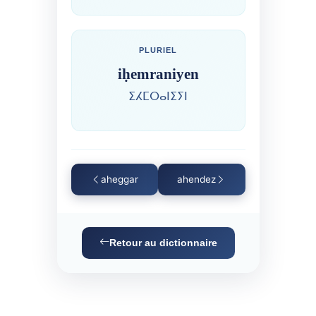
PLURIEL
iḥemraniyen
ⵉⵃⵎⵔⴰⵏⵉⵢⵏ
aheggar
ahendez
Retour au dictionnaire