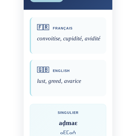
🇫🇷
FRANÇAIS
convoitise, cupidité, avidité
🇬🇧
ENGLISH
lust, greed, avarice
SINGULIER
aḍmaɛ
ⴰⴹⵎⴰⵄ