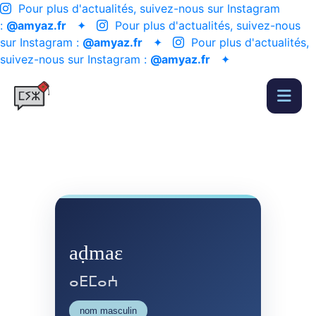
Pour plus d'actualités, suivez-nous sur Instagram
:
@amyaz.fr
✦
Pour plus d'actualités, suivez-nous
sur Instagram :
@amyaz.fr
✦
Pour plus d'actualités,
suivez-nous sur Instagram :
@amyaz.fr
✦
aḍmaɛ
ⴰⴹⵎⴰⵄ
nom masculin