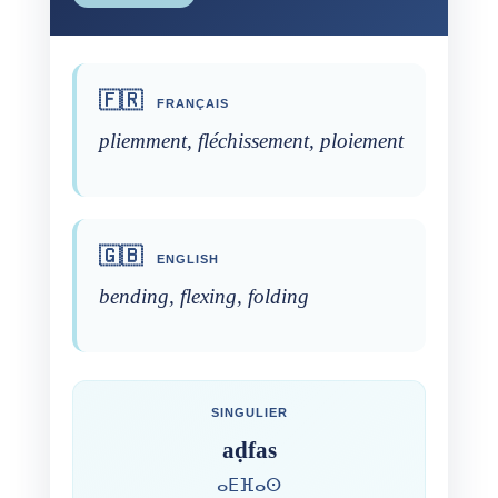
🇫🇷
FRANÇAIS
pliemment, fléchissement, ploiement
🇬🇧
ENGLISH
bending, flexing, folding
SINGULIER
aḍfas
ⴰⴹⴼⴰⵙ