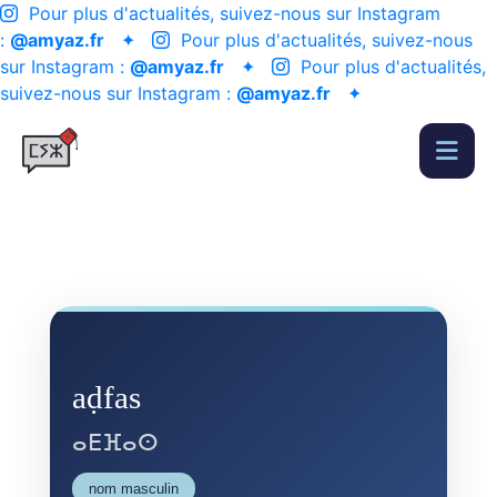
Pour plus d'actualités, suivez-nous sur Instagram
:
@amyaz.fr
✦
Pour plus d'actualités, suivez-nous
sur Instagram :
@amyaz.fr
✦
Pour plus d'actualités,
suivez-nous sur Instagram :
@amyaz.fr
✦
aḍfas
ⴰⴹⴼⴰⵙ
nom masculin