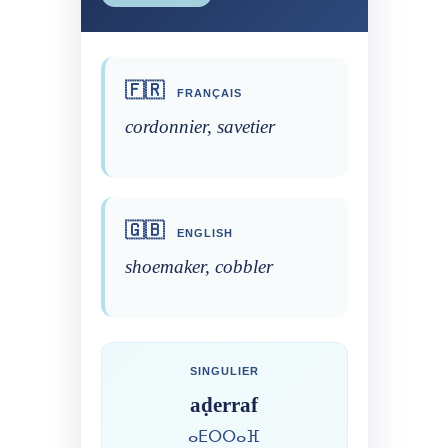
🇫🇷
FRANÇAIS
cordonnier, savetier
🇬🇧
ENGLISH
shoemaker, cobbler
SINGULIER
aḍerraf
ⴰⴹⵔⵔⴰⴼ