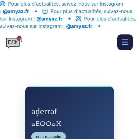
Pour plus d'actualités, suivez-nous sur Instagram
:
@amyaz.fr
✦
Pour plus d'actualités, suivez-nous
sur Instagram :
@amyaz.fr
✦
Pour plus d'actualités,
suivez-nous sur Instagram :
@amyaz.fr
✦
aḍerraf
ⴰⴹⵔⵔⴰⴼ
nom masculin