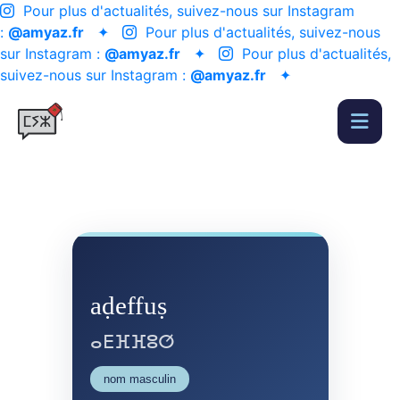
Pour plus d'actualités, suivez-nous sur Instagram
:
@amyaz.fr
✦
Pour plus d'actualités, suivez-nous
sur Instagram :
@amyaz.fr
✦
Pour plus d'actualités,
suivez-nous sur Instagram :
@amyaz.fr
✦
aḍeffuṣ
ⴰⴹⴼⴼⵓⵚ
nom masculin