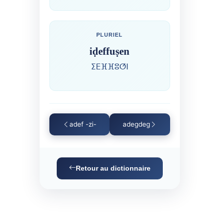
PLURIEL
iḍeffuṣen
ⵉⴹⴼⴼⵓⵚⵏ
adef -zi-
adegdeg
Retour au dictionnaire