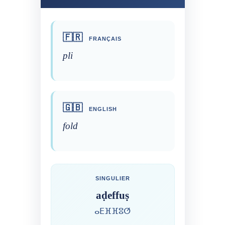
🇫🇷
FRANÇAIS
pli
🇬🇧
ENGLISH
fold
SINGULIER
aḍeffuṣ
ⴰⴹⴼⴼⵓⵚ