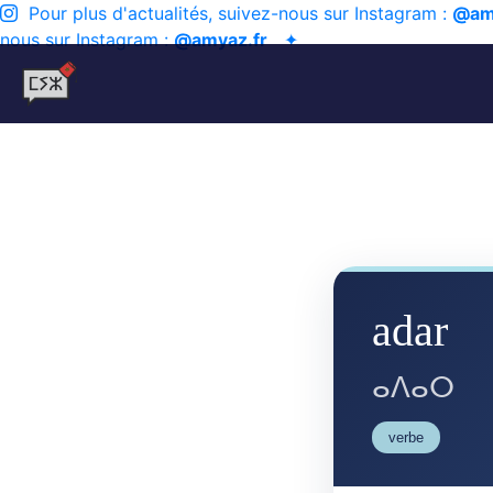
Pour plus d'actualités, suivez-nous sur Instagram :
@am
nous sur Instagram :
@amyaz.fr
✦
adar
ⴰⴷⴰⵔ
verbe