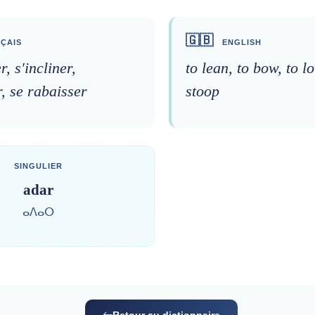
🇬🇧
ÇAIS
ENGLISH
, s'incliner,
to lean, to bow, to l
r, se rabaisser
stoop
SINGULIER
adar
ⴰⴷⴰⵔ
Retour au dictionnaire