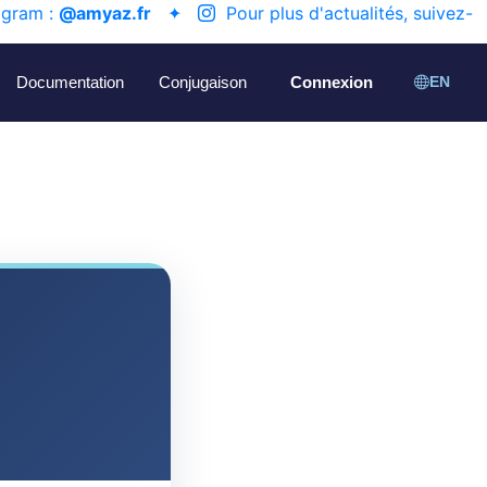
agram :
@amyaz.fr
✦
Pour plus d'actualités, suivez-
Documentation
Conjugaison
Connexion
EN