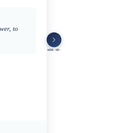
ower, to
adar -ak-