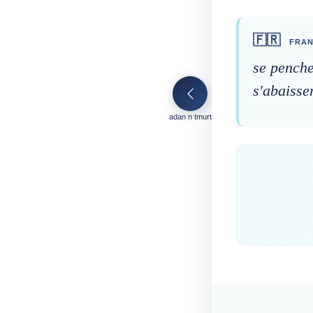
🇫🇷
FRAN
se pencher
s'abaisse
adan n tmurt