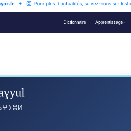
yaz.fr
✦
Pour plus d'actualités, suivez-nous sur Inst
Dictionnaire
Apprentissage
 aɣyul
ⴰⵖⵢⵓⵍ