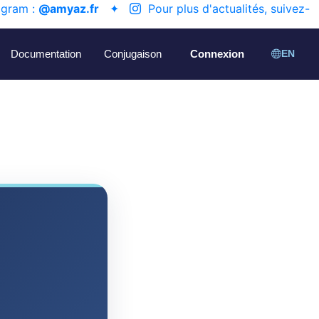
agram :
@amyaz.fr
✦
Pour plus d'actualités, suivez-
Documentation
Conjugaison
Connexion
EN