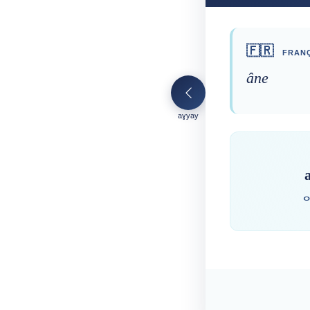
🇫🇷
FRANÇ
âne
aɣyay
ⴰ