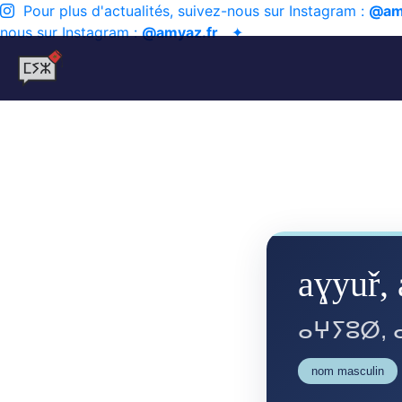
Pour plus d'actualités, suivez-nous sur Instagram :
@am
nous sur Instagram :
@amyaz.fr
✦
aɣyuř,
ⴰⵖⵢⵓⵁ, 
nom masculin