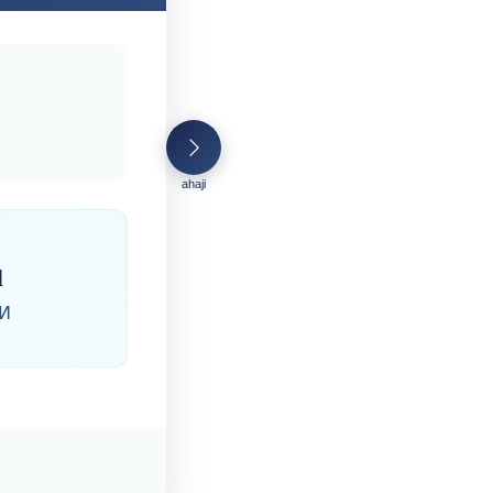
ahaji
l
ⴰⵍ