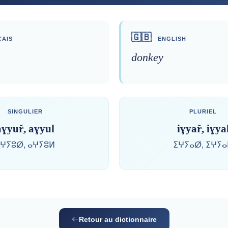
🇬🇧
AIS
ENGLISH
donkey
SINGULIER
PLURIEL
aɣyuř, aɣyul
iɣyař, iɣya
ⵖⵢⵓⵁ, ⴰⵖⵢⵓⵍ
ⵉⵖⵢⴰⵁ, ⵉⵖⵢ
Retour au dictionnaire