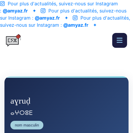
Pour plus d'actualités, suivez-nous sur Instagram
:
@amyaz.fr
✦
Pour plus d'actualités, suivez-nous
sur Instagram :
@amyaz.fr
✦
Pour plus d'actualités,
suivez-nous sur Instagram :
@amyaz.fr
✦
aɣruḍ
ⴰⵖⵔⵓⴹ
nom masculin