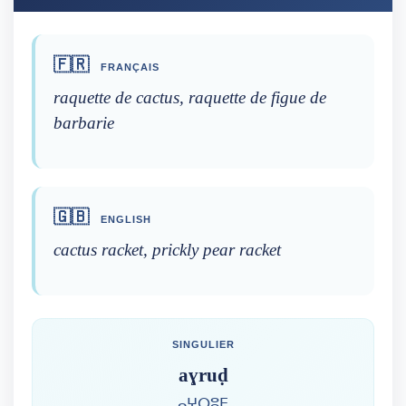
🇫🇷
FRANÇAIS
raquette de cactus, raquette de figue de
barbarie
🇬🇧
ENGLISH
cactus racket, prickly pear racket
SINGULIER
aɣruḍ
ⴰⵖⵔⵓⴹ