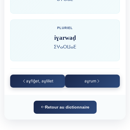
PLURIEL
iɣarwaḍ
ⵉⵖⴰⵔⵡⴰⴹ
aɣřiǧet, aɣlillet
aɣrum
Retour au dictionnaire