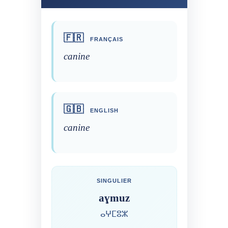
🇫🇷
FRANÇAIS
canine
🇬🇧
ENGLISH
canine
SINGULIER
aɣmuz
ⴰⵖⵎⵓⵣ