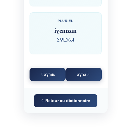
PLURIEL
iɣemzan
ⵉⵖⵎⵣⴰⵏ
aɣmis
aɣna
Retour au dictionnaire