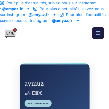
Pour plus d'actualités, suivez-nous sur Instagram
:
@amyaz.fr
✦
Pour plus d'actualités, suivez-nous
sur Instagram :
@amyaz.fr
✦
Pour plus d'actualités,
suivez-nous sur Instagram :
@amyaz.fr
✦
aɣmuz
ⴰⵖⵎⵓⵣ
nom masculin