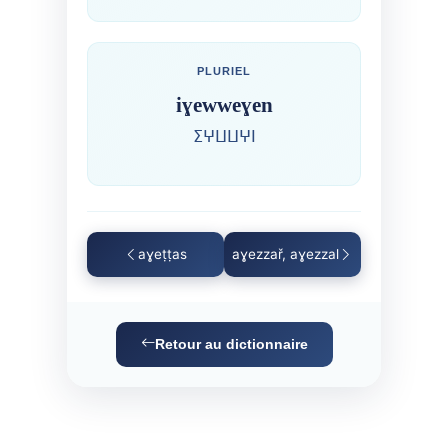
PLURIEL
iɣewweɣen
ⵉⵖⵡⵡⵖⵏ
aɣeṭṭas
aɣezzař, aɣezzal
Retour au dictionnaire