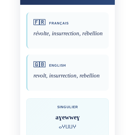
🇫🇷
FRANÇAIS
révolte, insurrection, rébellion
🇬🇧
ENGLISH
revolt, insurrection, rebellion
SINGULIER
aɣewweɣ
ⴰⵖⵡⵡⵖ