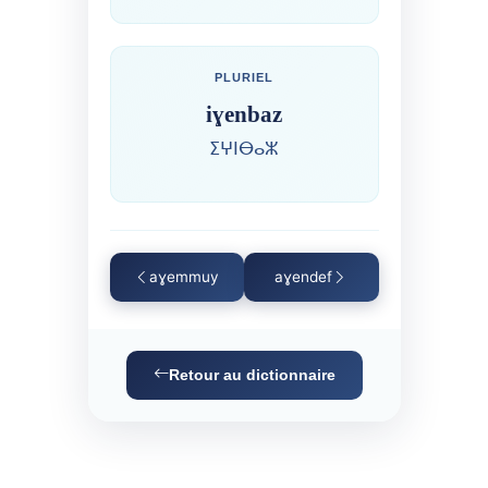
PLURIEL
iɣenbaz
ⵉⵖⵏⴱⴰⵣ
aɣemmuy
aɣendef
Retour au dictionnaire