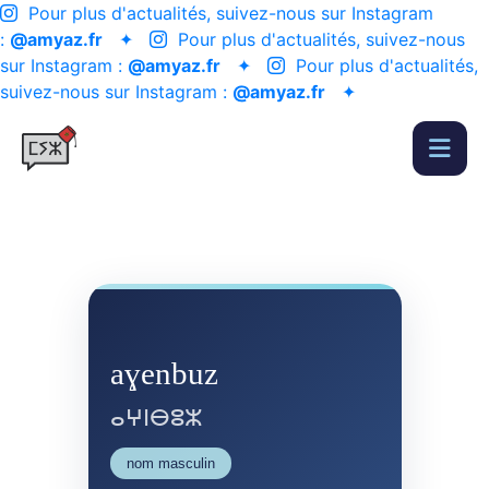
Pour plus d'actualités, suivez-nous sur Instagram
:
@amyaz.fr
✦
Pour plus d'actualités, suivez-nous
sur Instagram :
@amyaz.fr
✦
Pour plus d'actualités,
suivez-nous sur Instagram :
@amyaz.fr
✦
aɣenbuz
ⴰⵖⵏⴱⵓⵣ
nom masculin