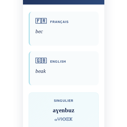
🇫🇷
FRANÇAIS
bec
🇬🇧
ENGLISH
beak
SINGULIER
aɣenbuz
ⴰⵖⵏⴱⵓⵣ