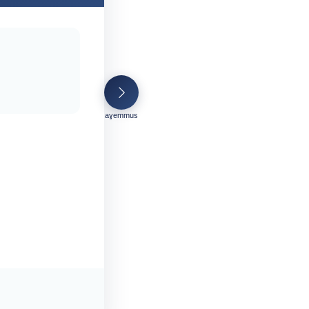
aɣemmus