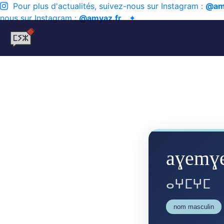
Pour plus d'actualités, suivez-nous sur Instagram :
@am
nous sur Instagram :
@amyaz.fr
✦
aɣemɣ
ⴰⵖⵎⵖⵎ
nom masculin