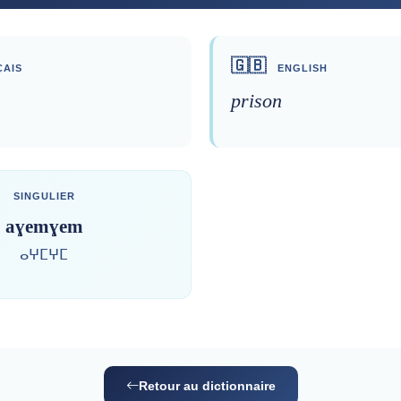
🇬🇧
AIS
ENGLISH
prison
SINGULIER
aɣemɣem
ⴰⵖⵎⵖⵎ
Retour au dictionnaire