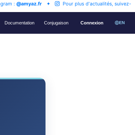
agram :
@amyaz.fr
✦
Pour plus d'actualités, suivez-
Documentation
Conjugaison
Connexion
EN