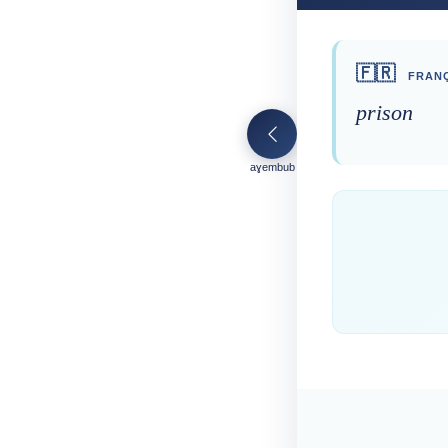
🇫🇷
FRANÇ
prison
aɣembub