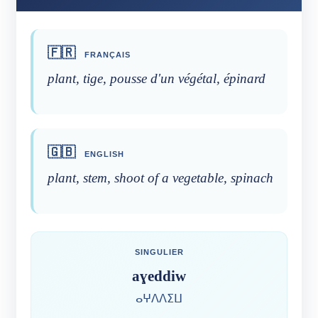
🇫🇷
FRANÇAIS
plant, tige, pousse d'un végétal, épinard
🇬🇧
ENGLISH
plant, stem, shoot of a vegetable, spinach
SINGULIER
aɣeddiw
ⴰⵖⴷⴷⵉⵡ