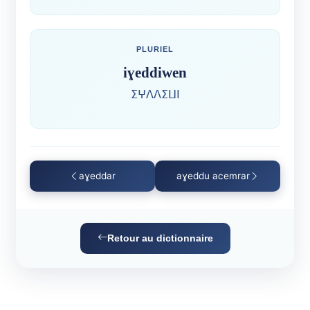
PLURIEL
iɣeddiwen
ⵉⵖⴷⴷⵉⵡⵏ
aɣeddar
aɣeddu acemrar
Retour au dictionnaire