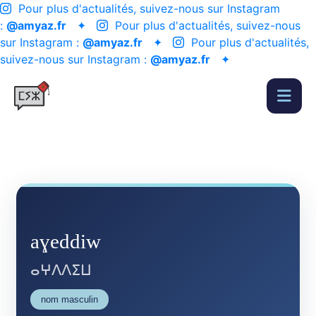
Pour plus d'actualités, suivez-nous sur Instagram
:
@amyaz.fr
✦
Pour plus d'actualités, suivez-nous
sur Instagram :
@amyaz.fr
✦
Pour plus d'actualités,
suivez-nous sur Instagram :
@amyaz.fr
✦
aɣeddiw
ⴰⵖⴷⴷⵉⵡ
nom masculin