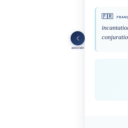
🇫🇷
FRANÇ
incantatio
conjurati
aɛezzam