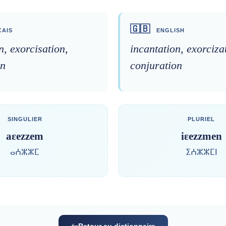
🇬🇧
AIS
ENGLISH
n, exorcisation,
incantation, exorciza
on
conjuration
SINGULIER
PLURIEL
aɛezzem
iɛezzmen
ⴰⵄⵣⵣⵎ
ⵉⵄⵣⵣⵎⵏ
Retour au dictionnaire