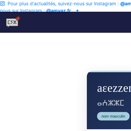
Pour plus d'actualités, suivez-nous sur Instagram :
@am
nous sur Instagram :
@amyaz.fr
✦
aɛezz
ⴰⵄⵣⵣⵎ
nom masculin