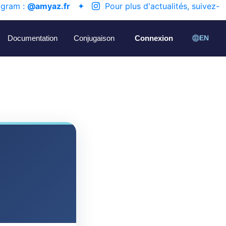
agram :
@amyaz.fr
✦
Pour plus d'actualités, suivez-
Documentation
Conjugaison
Connexion
EN