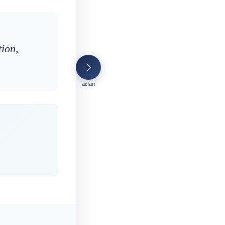
tion,
aɛfan