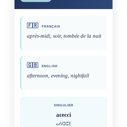
🇫🇷
FRANÇAIS
après-midi, soir, tombée de la nuit
🇬🇧
ENGLISH
afternoon, evening, nightfall
SINGULIER
aɛecci
ⴰⵄⵛⵛⵉ