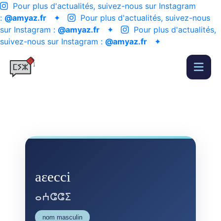
Pour plus d'actualités, suivez-nous sur Instagram
:
@amyaz.fr
✦
Pour plus d'actualités, suivez-nous
sur Instagram :
@amyaz.fr
✦
Pour plus d'actualités,
suivez-nous sur Instagram :
@amyaz.fr
✦
aɛecci
ⴰⵄⵛⵛⵉ
nom masculin