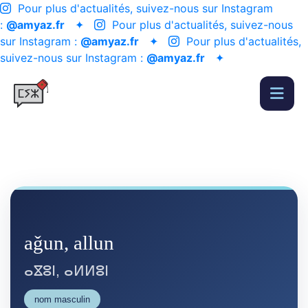
Pour plus d'actualités, suivez-nous sur Instagram
:
@amyaz.fr
✦
Pour plus d'actualités, suivez-nous
sur Instagram :
@amyaz.fr
✦
Pour plus d'actualités,
suivez-nous sur Instagram :
@amyaz.fr
✦
aǧun, allun
ⴰⴵⵓⵏ, ⴰⵍⵍⵓⵏ
nom masculin