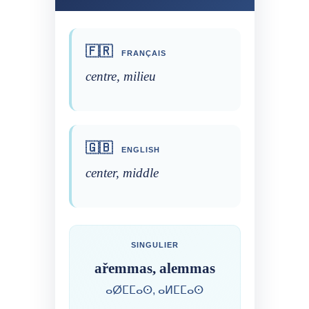
🇫🇷
FRANÇAIS
centre, milieu
🇬🇧
ENGLISH
center, middle
SINGULIER
ařemmas, alemmas
ⴰⵁⵎⵎⴰⵙ, ⴰⵍⵎⵎⴰⵙ