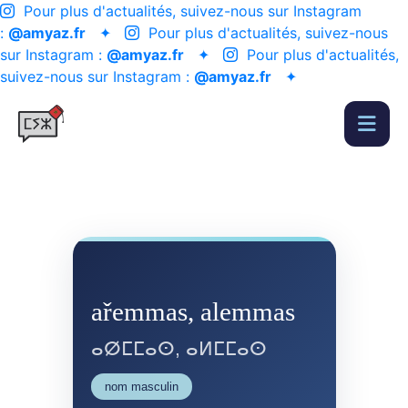
Pour plus d'actualités, suivez-nous sur Instagram
:
@amyaz.fr
✦
Pour plus d'actualités, suivez-nous
sur Instagram :
@amyaz.fr
✦
Pour plus d'actualités,
suivez-nous sur Instagram :
@amyaz.fr
✦
ařemmas, alemmas
ⴰⵁⵎⵎⴰⵙ, ⴰⵍⵎⵎⴰⵙ
nom masculin