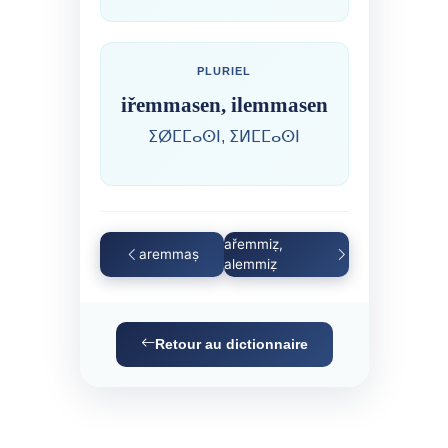
PLURIEL
iřemmasen, ilemmasen
ⵉⵁⵎⵎⴰⵙⵏ, ⵉⵍⵎⵎⴰⵙⵏ
ařemmiẓ,
aremmaṣ
alemmiẓ
Retour au dictionnaire