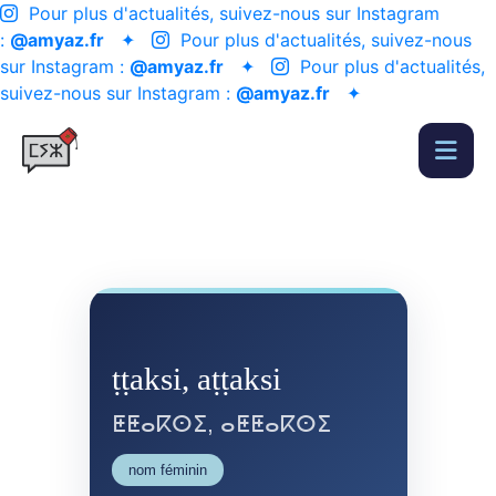
Pour plus d'actualités, suivez-nous sur Instagram
:
@amyaz.fr
✦
Pour plus d'actualités, suivez-nous
sur Instagram :
@amyaz.fr
✦
Pour plus d'actualités,
suivez-nous sur Instagram :
@amyaz.fr
✦
ṭṭaksi, aṭṭaksi
ⵟⵟⴰⴽⵙⵉ, ⴰⵟⵟⴰⴽⵙⵉ
nom féminin