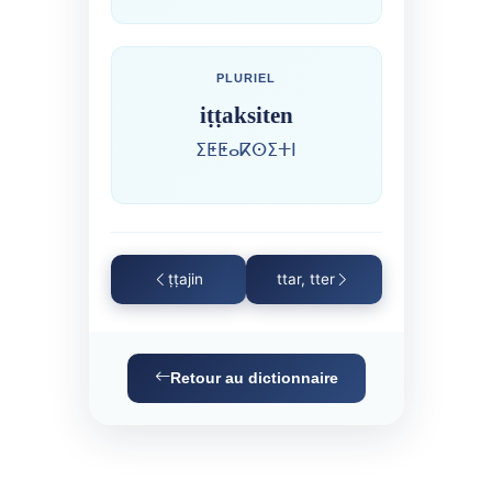
PLURIEL
iṭṭaksiten
ⵉⵟⵟⴰⴽⵙⵉⵜⵏ
ṭṭajin
ttar, tter
Retour au dictionnaire