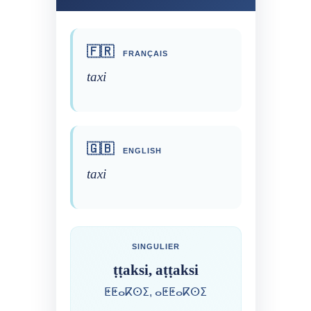
🇫🇷
FRANÇAIS
taxi
🇬🇧
ENGLISH
taxi
SINGULIER
ṭṭaksi, aṭṭaksi
ⵟⵟⴰⴽⵙⵉ, ⴰⵟⵟⴰⴽⵙⵉ