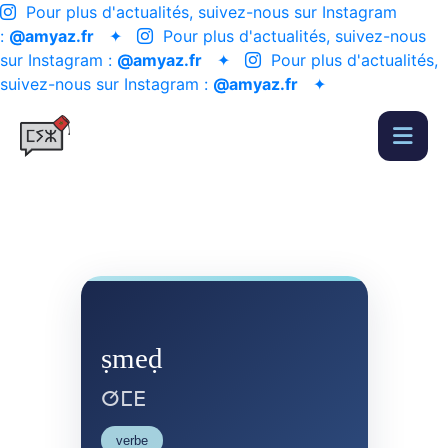
Pour plus d'actualités, suivez-nous sur Instagram
:
@amyaz.fr
✦
Pour plus d'actualités, suivez-nous
sur Instagram :
@amyaz.fr
✦
Pour plus d'actualités,
suivez-nous sur Instagram :
@amyaz.fr
✦
ṣmeḍ
ⵚⵎⴹ
verbe