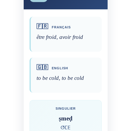
🇫🇷
FRANÇAIS
être froid, avoir froid
🇬🇧
ENGLISH
to be cold, to be cold
SINGULIER
ṣmeḍ
ⵚⵎⴹ