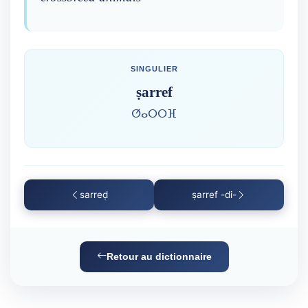
SINGULIER
ṣarref
ⵚⴰⵔⵔⴼ
sarreḍ
ṣarref -di-
Retour au dictionnaire