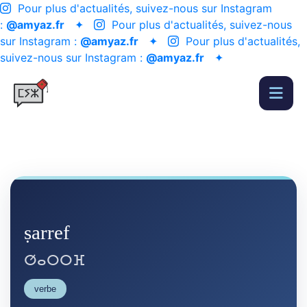
Pour plus d'actualités, suivez-nous sur Instagram
:
@amyaz.fr
✦
Pour plus d'actualités, suivez-nous
sur Instagram :
@amyaz.fr
✦
Pour plus d'actualités,
suivez-nous sur Instagram :
@amyaz.fr
✦
ṣarref
ⵚⴰⵔⵔⴼ
verbe