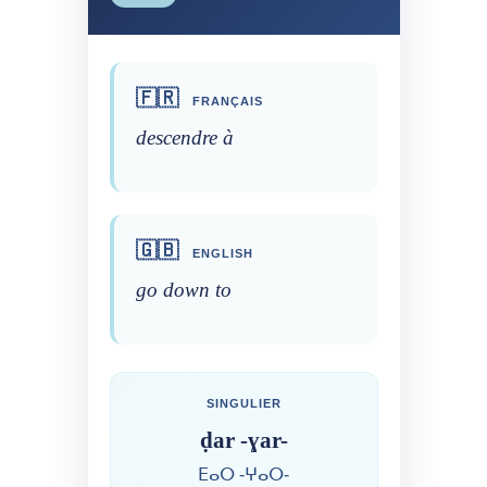
🇫🇷
FRANÇAIS
descendre à
🇬🇧
ENGLISH
go down to
SINGULIER
ḍar -ɣar-
ⴹⴰⵔ -ⵖⴰⵔ-