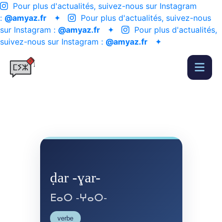
Pour plus d'actualités, suivez-nous sur Instagram
:
@amyaz.fr
✦
Pour plus d'actualités, suivez-nous
sur Instagram :
@amyaz.fr
✦
Pour plus d'actualités,
suivez-nous sur Instagram :
@amyaz.fr
✦
ḍar -ɣar-
ⴹⴰⵔ -ⵖⴰⵔ-
verbe