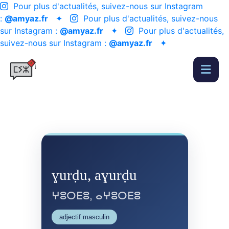
Pour plus d'actualités, suivez-nous sur Instagram
:
@amyaz.fr
✦
Pour plus d'actualités, suivez-nous
sur Instagram :
@amyaz.fr
✦
Pour plus d'actualités,
suivez-nous sur Instagram :
@amyaz.fr
✦
ɣurḍu, aɣurḍu
ⵖⵓⵔⴹⵓ, ⴰⵖⵓⵔⴹⵓ
adjectif masculin