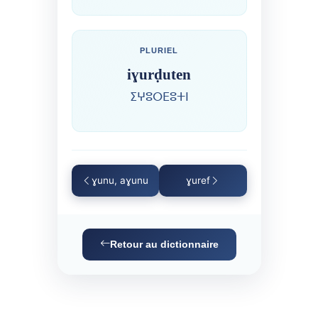
PLURIEL
iɣurḍuten
ⵉⵖⵓⵔⴹⵓⵜⵏ
ɣunu, aɣunu
ɣuref
Retour au dictionnaire