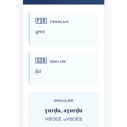
🇫🇷
FRANÇAIS
gros
🇬🇧
ENGLISH
fat
SINGULIER
ɣurḍu, aɣurḍu
ⵖⵓⵔⴹⵓ, ⴰⵖⵓⵔⴹⵓ