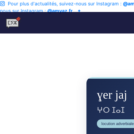
Pour plus d'actualités, suivez-nous sur Instagram :
@am
nous sur Instagram :
@amyaz.fr
✦
ɣer jaj
ⵖⵔ ⵊⴰⵊ
locution adverbiale