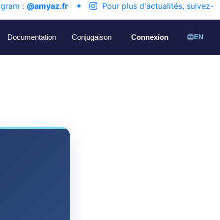
agram :
@amyaz.fr
✦
Pour plus d'actualités, suivez-
Documentation
Conjugaison
Connexion
EN