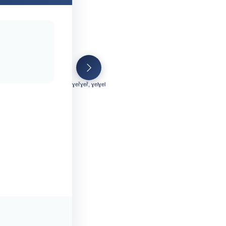
ɣeřɣeř, ɣelɣel