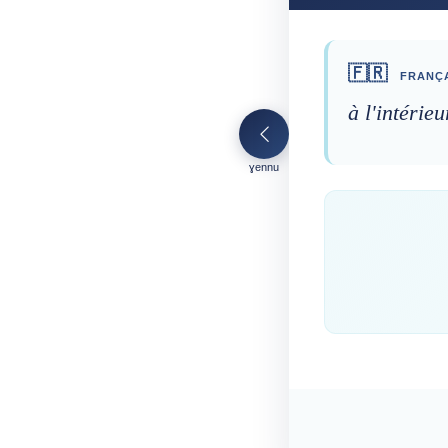
🇫🇷
FRANÇA
à l'intérieu
ɣennu