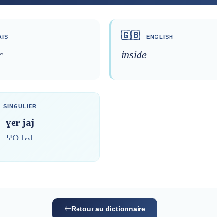
🇬🇧
IS
ENGLISH
r
inside
SINGULIER
ɣer jaj
ⵖⵔ ⵊⴰⵊ
Retour au dictionnaire