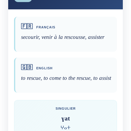
🇫🇷
FRANÇAIS
secourir, venir à la rescousse, assister
🇬🇧
ENGLISH
to rescue, to come to the rescue, to assist
SINGULIER
ɣat
ⵖⴰⵜ