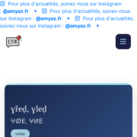
Pour plus d'actualités, suivez-nous sur Instagram
:
@amyaz.fr
✦
Pour plus d'actualités, suivez-nous
sur Instagram :
@amyaz.fr
✦
Pour plus d'actualités,
suivez-nous sur Instagram :
@amyaz.fr
✦
ɣřeḍ, ɣleḍ
ⵖⵁⴹ, ⵖⵍⴹ
verbe