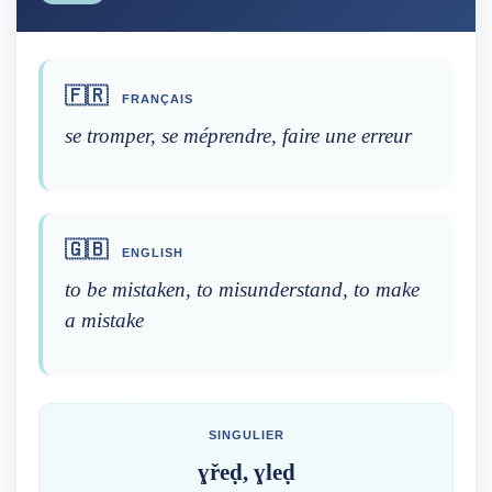
🇫🇷
FRANÇAIS
se tromper, se méprendre, faire une erreur
🇬🇧
ENGLISH
to be mistaken, to misunderstand, to make
a mistake
SINGULIER
ɣřeḍ, ɣleḍ