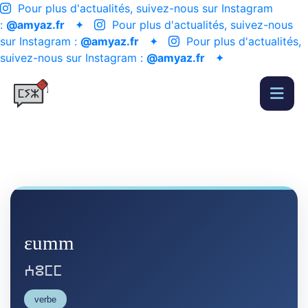
Pour plus d'actualités, suivez-nous sur Instagram
:
@amyaz.fr
✦
Pour plus d'actualités, suivez-nous
sur Instagram :
@amyaz.fr
✦
Pour plus d'actualités,
suivez-nous sur Instagram :
@amyaz.fr
✦
ɛumm
ⵄⵓⵎⵎ
verbe