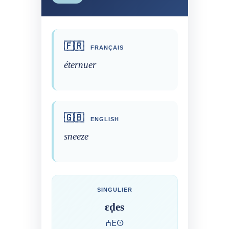
🇫🇷
FRANÇAIS
éternuer
🇬🇧
ENGLISH
sneeze
SINGULIER
ɛḍes
ⵄⴹⵙ