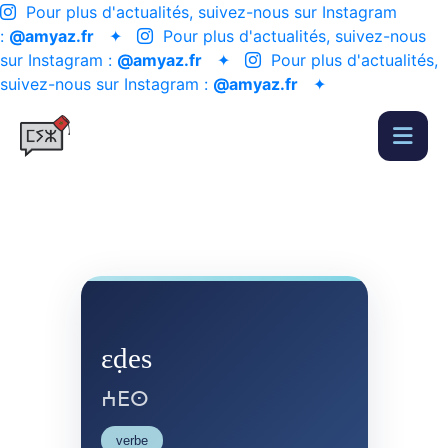
Pour plus d'actualités, suivez-nous sur Instagram
:
@amyaz.fr
✦
Pour plus d'actualités, suivez-nous
sur Instagram :
@amyaz.fr
✦
Pour plus d'actualités,
suivez-nous sur Instagram :
@amyaz.fr
✦
ɛḍes
ⵄⴹⵙ
verbe