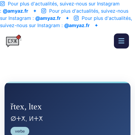
Pour plus d'actualités, suivez-nous sur Instagram
:
@amyaz.fr
✦
Pour plus d'actualités, suivez-nous
sur Instagram :
@amyaz.fr
✦
Pour plus d'actualités,
suivez-nous sur Instagram :
@amyaz.fr
✦
řtex, ltex
ⵁⵜⵅ, ⵍⵜⵅ
verbe