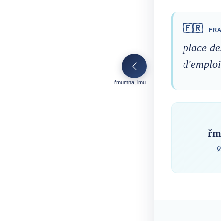
🇫🇷
FRA
place d
d'emploi
řmumna, lmumnat
řm