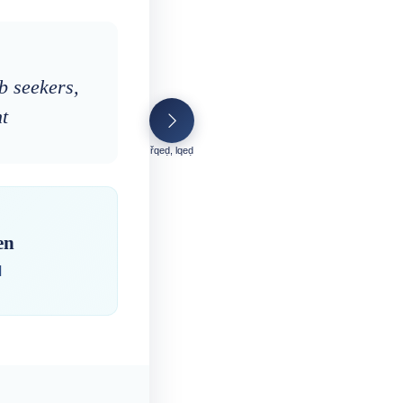
b seekers,
t
řqeḍ, lqeḍ
en
ⵏ