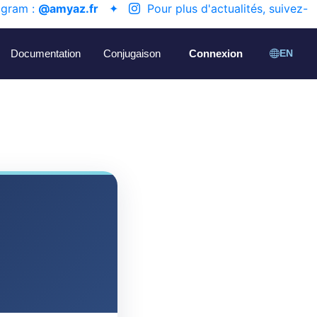
agram :
@amyaz.fr
✦
Pour plus d'actualités, suivez-
Documentation
Conjugaison
Connexion
EN