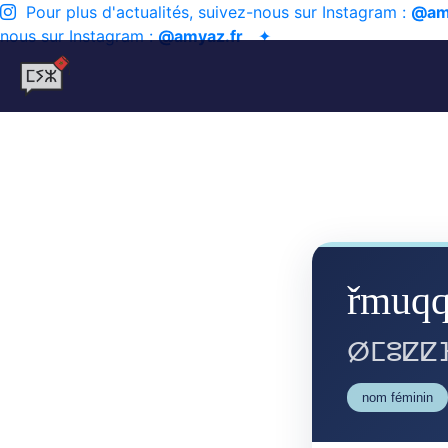
Pour plus d'actualités, suivez-nous sur Instagram :
@am
nous sur Instagram :
@amyaz.fr
✦
řmuqq
ⵁⵎⵓⵇⵇ
nom féminin