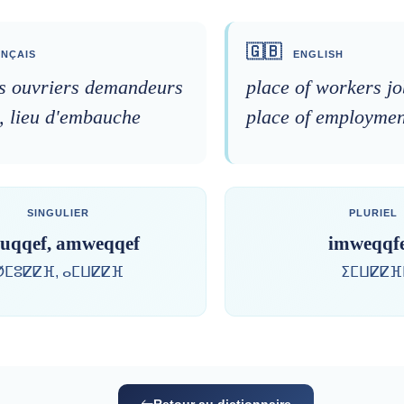
🇬🇧
NÇAIS
ENGLISH
es ouvriers demandeurs
place of workers jo
, lieu d'embauche
place of employmen
SINGULIER
PLURIEL
uqqef, amweqqef
imweqqf
ⵁⵎⵓⵇⵇⴼ, ⴰⵎⵡⵇⵇⴼ
ⵉⵎⵡⵇⵇⴼ
Retour au dictionnaire