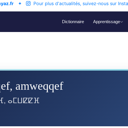
yaz.fr
✦
Pour plus d'actualités, suivez-nous sur Inst
Dictionnaire
Apprentissage
ef, amweqqef
ⴼ, ⴰⵎⵡⵇⵇⴼ